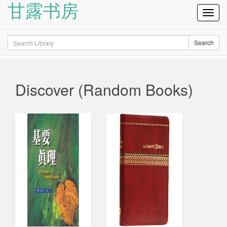
甘露书房
Toggl
Navig
Search
Search
Discover (Random Books)