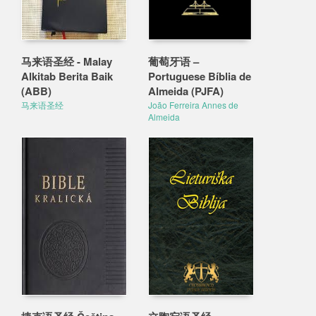
马来语圣经 - Malay
葡萄牙语 –
Alkitab Berita Baik
Portuguese Bíblia de
(ABB)
Almeida (PJFA)
马来语圣经
João Ferreira Annes de
Almeida