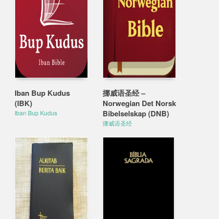
Iban Bup Kudus
挪威语圣经 –
(IBK)
Norwegian Det Norsk
Bibelselskap (DNB)
Iban Bup Kudus
挪威语圣经