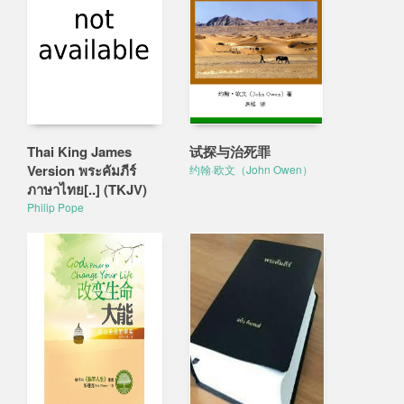
Thai King James
试探与治死罪
Version พระคัมภีร์
约翰·欧文（John Owen）
ภาษาไทย[..] (TKJV)
Philip Pope