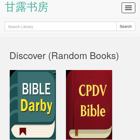
甘露书房
Toggl
Navig
Search
Search
Discover (Random Books)