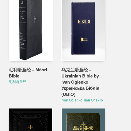
毛利语圣经 – Māori
乌克兰语圣经 –
Bible
Ukrainian Bible by
Ivan Ogienko
毛利语圣经
Українська Біблія
(UBIO)
Ivan Ogienko Іван Огієнко