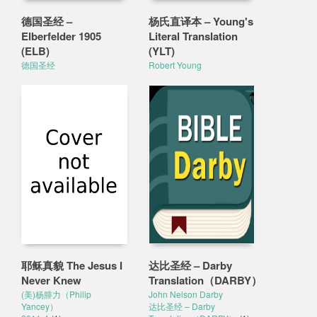
德国圣经 –
杨氏直译本 – Young's
Elberfelder 1905
Literal Translation
(ELB)
(YLT)
德国圣经
Robert Young
耶稣真貌 The Jesus I
达比圣经 – Darby
Never Knew
Translation（DARBY）
(美)杨腓力（Philip
John Nelson Darby
Yancey）
达比圣经 – Darby