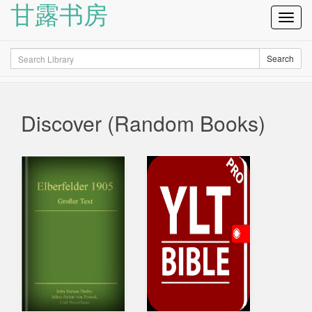
甘露书房
Toggl
Navig
Search
Search
Discover (Random Books)