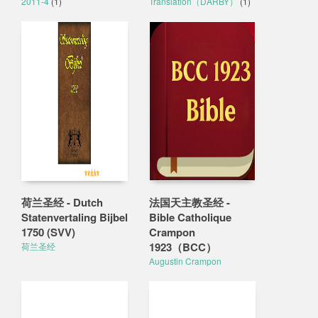
2011-4
(1)
Translation（DARBY）
(1)
荷兰圣经 - Dutch
法国天主教圣经 -
Statenvertaling Bijbel
Bible Catholique
1750 (SVV)
Crampon
1923（BCC）
荷兰圣经
Augustin Crampon