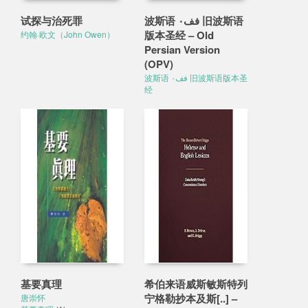
试探与治死罪
波斯语 فف٠ 旧波斯语
版本圣经 – Old
约翰·欧文（John Owen）
Persian Version
(OPV)
波斯语 فف٠ 旧波斯语版本圣
经
基要真理
希伯来语威斯敏斯特列
宁格勒抄本及斯[..] –
唐崇怀