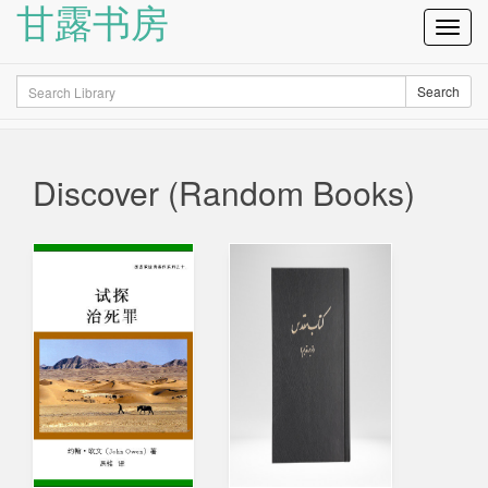
甘露书房
Toggl
Navig
Search
Search
Discover (Random Books)